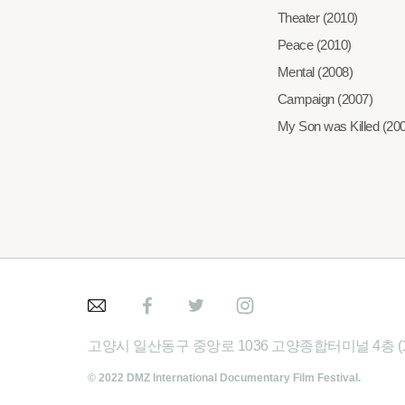
Theater (2010)
Peace (2010)
Mental (2008)
Campaign (2007)
My Son was Killed (20
고양시 일산동구 중앙로 1036 고양종합터미널 4층 (
©
2022 DMZ International Documentary Film Festival
.