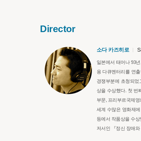
Director
소다 카즈히로
S
일본에서 태어나 93년
용 다큐멘터리를 연출하
경쟁부분에 초청되었고,
상을 수상했다. 첫 번
부문, 프리부르국제영
세계 수많은 영화제에 
등에서 작품상을 수상했
저서인 『정신 장애와