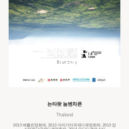
경계에 서다
Where Your Boundaries
Are
논타왓 눔벤차폰
Thailand
2013 베를린영화제, 2013 야마가타국제다큐영화제, 2013 암