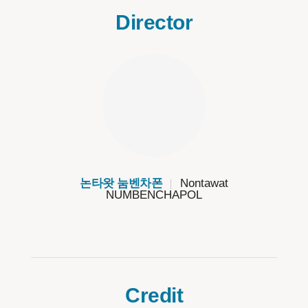
Director
논타왓 눔벤차폰
Nontawat
NUMBENCHAPOL
Credit