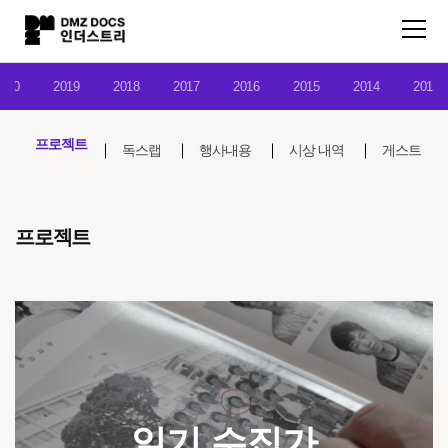
020
2019
2018
2017
2016
2015
2014
2013
프로젝트
독스랩
행사내용
시상 내역
게스트
프로젝트
일기 수집가