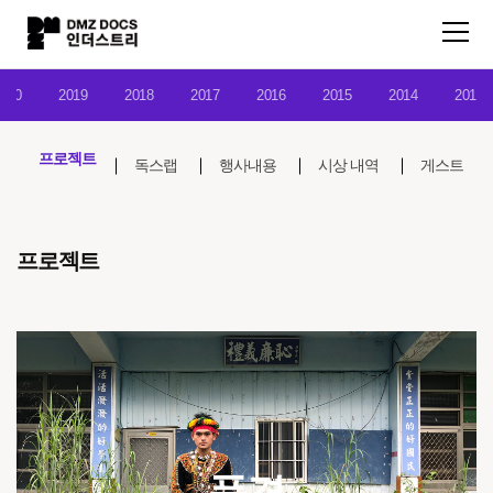
020
2019
2018
2017
2016
2015
2014
2013
프로젝트
독스랩
행사내용
시상 내역
게스트
프로젝트
풍경