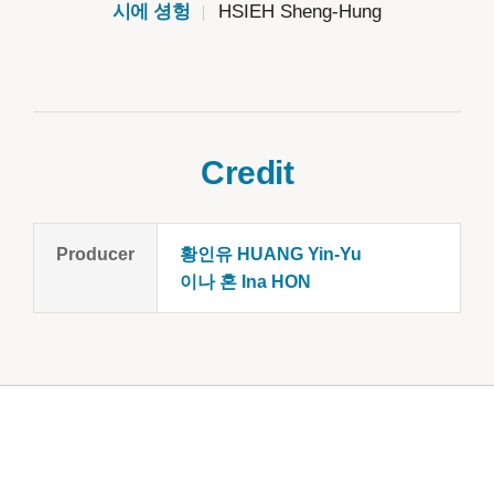
시에 셩헝
HSIEH Sheng-Hung
Credit
Producer
황인유 HUANG Yin-Yu
이나 혼 Ina HON