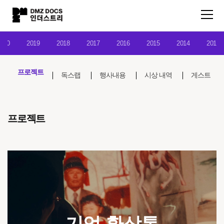
020
2019
2018
2017
2016
2015
2014
2013
프로젝트
독스랩
행사내용
시상 내역
게스트
프로젝트
기억 환상통