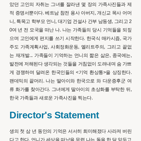
았던 고인의 자취는 그녀를 잘라낸 몇 장의 가족사진들과 제
적 증명서뿐이다. 베트남 참전 용사 아버지, 개신교 목사 어머
니, 특목고 학부모 언니, 대기업 건설사 간부 남동생, 그리고 2
0여 년 전 모국을 떠난 나. 나는 가족들의 당시 기억들을 되짚
으며 고인에게 편지를 쓰기 시작한다. 한국식 매카시즘, 국가
주도 가족계획사업, 사회정화운동, 엘리트주의, 그리고 끝없
는 재개발... 가족들이 기억하는 언니의 짧은 삶은, 종국에는,
발전에 저해된다 생각되는 것들을 거침없이 도려내며 숨 가쁘
게 경쟁하며 달려온 한국인들의 <기억 환상통>을 상징한다.
팬데믹의 끝머리. 나는 딸아이와 한국으로 와 다운증후군 여
류 화가를 찾아간다. 그녀에게 딸아이의 초상화를 부탁한 뒤,
한국 가족들과 새로운 가족사진을 찍는다.
Director's Statement
생의 첫 삼 년 동안의 기억은 서서히 희미해졌다 사라져 버린
다고 한다. 언니가 세상을 떠났을 무렵 나는 돌을 한 달 앞두고